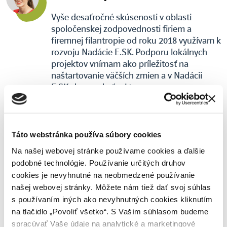
Vyše desaťročné skúsenosti v oblasti
spoločenskej zodpovednosti firiem a
firemnej filantropie od roku 2018 využívam k
rozvoju Nadácie E.SK. Podporu lokálnych
projektov vnímam ako príležitosť na
naštartovanie väčších zmien a v Nadácii
E.SK chceme byť pri tom.
Táto webstránka používa súbory cookies
Ďalšie články autora:
Na našej webovej stránke používame cookies a ďalšie
podobné technológie. Používanie určitých druhov
cookies je nevyhnutné na neobmedzené používanie
ZELENÁ ELEKTRINA ZSE POMÁHA
našej webovej stránky. Môžete nám tiež dať svoj súhlas
Pomáhame meniť školské
s používaním iných ako nevyhnutných cookies kliknutím
dvory na klimatické záhrady
na tlačidlo „Povoliť všetko“. S Vaším súhlasom budeme
spracúvať Vaše údaje na analytické a marketingové