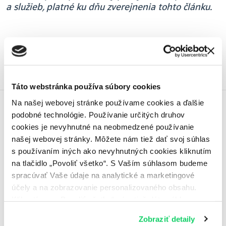
a služieb, platné ku dňu zverejnenia tohto článku.
Zaradené v téme:
Klimatizácie
Táto webstránka používa súbory cookies
Na našej webovej stránke používame cookies a ďalšie
O autorovi
podobné technológie. Používanie určitých druhov
cookies je nevyhnutné na neobmedzené používanie
našej webovej stránky. Môžete nám tiež dať svoj súhlas
Peter Pirč
s používaním iných ako nevyhnutných cookies kliknutím
na tlačidlo „Povoliť všetko“. S Vaším súhlasom budeme
Už 20 rokov sa venujem navrhovaniu a
spracúvať Vaše údaje na analytické a marketingové
inštaláciám klimatizačných systémov. Rád
účely a na zobrazovanie personalizovaného obsahu.
pomôžem s výberom vhodnej klimatizácie,
Kliknutím na „Povoliť všetko“ nám tiež dáte súhlas na
jej umiestnením a spôsobom inštalácie, aby
spracúvanie osobných údajov mimo Európskej únie -
plnila vaše potreby a očakávania.
Zobraziť detaily
najmä v USA a v iných tretích krajinách. Ďalšie