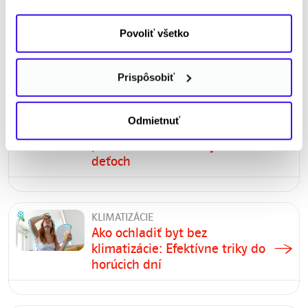
informácie nájdete v osobitných nastaveniach
a v
Informácii o spracúvaní údajov
. Svoj súhlas
Povoliť všetko
môžete kedykoľvek odvolať.
Ďalšie články autora:
Prispôsobiť
KLIMATIZÁCIE
Odmietnuť
Ako doma chladiť bezpečne
pri klimatizácií a malých
deťoch
KLIMATIZÁCIE
Ako ochladiť byt bez
klimatizácie: Efektívne triky do
horúcich dní