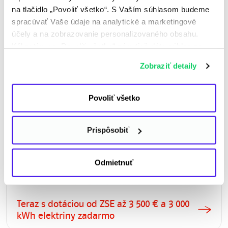
na tlačidlo „Povoliť všetko“. S Vaším súhlasom budeme
Fotovoltika
spracúvať Vaše údaje na analytické a marketingové
Doprajte si príjemný pocit z elektriny, ktorú si
účely a na zobrazovanie personalizovaného obsahu.
vyrobíte zadarmo
Kliknutím na „Povoliť všetko“ nám tiež dáte súhlas na
spracúvanie osobných údajov mimo Európskej únie -
Zobraziť detaily
najmä v USA a v iných tretích krajinách. Ďalšie
informácie nájdete v osobitných nastaveniach
a v
Informácii o spracúvaní údajov
. Svoj súhlas
Povoliť všetko
môžete kedykoľvek odvolať.
Prispôsobiť
Odmietnuť
Teraz s dotáciou od ZSE až 3 500 € a 3 000
kWh elektriny zadarmo