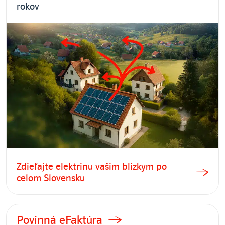
rokov
Zdieľajte elektrinu vašim blízkym po
celom Slovensku
Povinná eFaktúra