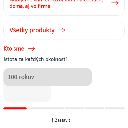
doma, aj vo firme
Všetky produkty
Kto sme
Istota za každých okolností
a ideme ďalej
100 rokov
I
t
e
Zastaviť
m