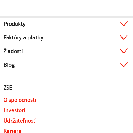
2
o
f
6
Produkty
Faktúry a platby
Žiadosti
Blog
ZSE
O spoločnosti
Investori
Udržateľnosť
Kariéra