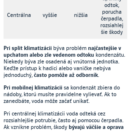
odtok,
porucha
Centrálna
vyššie
nižšia
čerpadla,
rozsiahlej
šie škody
Pri split klimatizácii
býva problém
najčastejšie v
upchatom alebo zle vedenom odtoku
kondenzátu.
Niekedy býva zle osadená aj vnútorná jednotka.
Keďže prístup k hadici alebo vaničke nebýva
jednoduchý,
často pomôže až odborník
.
Pri mobilnej klimatizácii
sa kondenzát zbiera do
nádoby, ktorú musíte pravidelne vylievať. Ak to
zanedbáte, voda môže začať unikať.
Pri centrálnej klimatizácii voda odteká cez
rozsiahlejšie potrubie, často aj pomocou čerpadla.
Ak vznikne problém, škody
bývajú väčšie a oprava