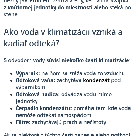
bežný jav. Problém vzniká vtedy, keď voda
kvapká
z vnútornej jednotky do miestnosti
alebo steká po
stene.
Ako voda v klimatizácii vzniká a
kadiaľ odteká?
S odvodom vody súvisí
niekoľko častí klimatizácie
:
Výparník:
na ňom sa zráža voda zo vzduchu.
Odtoková vaňa:
zachytáva
kondenzát
pod
výparníkom.
Odtoková hadica:
odvádza vodu mimo
jednotky.
Čerpadlo kondenzátu:
pomáha tam, kde voda
nemôže odtekať samospádom.
Filtre:
zachytávajú prach a nečistoty.
Ak sa niektorá z týchto častí zanesie alebo poškodí,