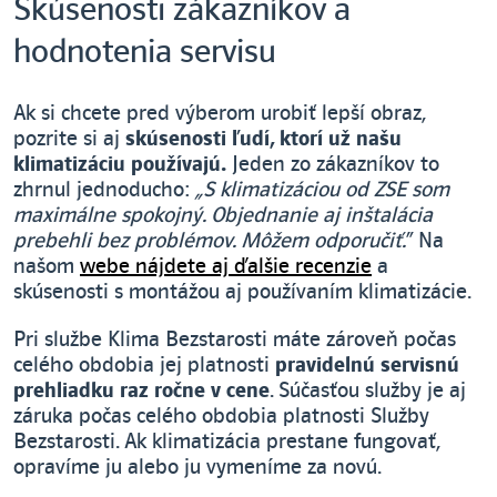
Skúsenosti zákazníkov a
hodnotenia servisu
Ak si chcete pred výberom urobiť lepší obraz,
pozrite si aj
skúsenosti ľudí, ktorí už našu
klimatizáciu používajú.
Jeden zo zákazníkov to
zhrnul jednoducho:
„S klimatizáciou od ZSE som
maximálne spokojný. Objednanie aj inštalácia
prebehli bez problémov. Môžem odporučiť.
“ Na
našom
webe nájdete aj ďalšie recenzie
a
skúsenosti s montážou aj používaním klimatizácie.
Pri službe Klima Bezstarosti máte zároveň počas
celého obdobia jej platnosti
pravidelnú servisnú
prehliadku raz ročne v cene
. Súčasťou služby je aj
záruka počas celého obdobia platnosti Služby
Bezstarosti. Ak klimatizácia prestane fungovať,
opravíme ju alebo ju vymeníme za novú.