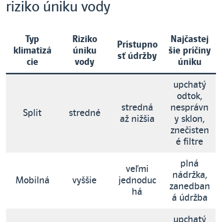
riziko úniku vody
Typ
Riziko
Najčastej
Prístupno
klimatizá
úniku
šie príčiny
sť údržby
cie
vody
úniku
upchatý
odtok,
stredná
nesprávn
Split
stredné
až nižšia
y sklon,
znečisten
é filtre
plná
veľmi
nádržka,
Mobilná
vyššie
jednoduc
zanedban
há
á údržba
upchatý