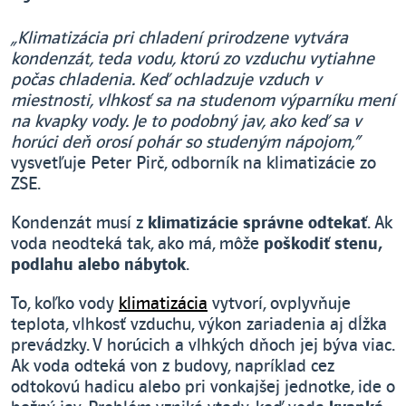
„Klimatizácia pri chladení prirodzene vytvára
kondenzát, teda vodu, ktorú zo vzduchu vytiahne
počas chladenia. Keď ochladzuje vzduch v
miestnosti, vlhkosť sa na studenom výparníku mení
na kvapky vody. Je to podobný jav, ako keď sa v
horúci deň orosí pohár so studeným nápojom,“
vysvetľuje Peter Pirč, odborník na klimatizácie zo
ZSE.
Kondenzát musí z
klimatizácie správne odtekať
. Ak
voda neodteká tak, ako má, môže
poškodiť stenu,
podlahu alebo nábytok
.
To, koľko vody
klimatizácia
vytvorí, ovplyvňuje
teplota, vlhkosť vzduchu, výkon zariadenia aj dĺžka
prevádzky. V horúcich a vlhkých dňoch jej býva viac.
Ak voda odteká von z budovy, napríklad cez
odtokovú hadicu alebo pri vonkajšej jednotke, ide o