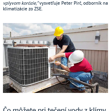
vplyvom korózie,“
vysvetľuje Peter Pirč, odborník na
klimatizácie zo ZSE.
Čo môžete pri tečení vody z klímy