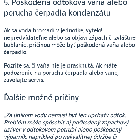
5. Poškodená odtoková vaňa alebo
porucha čerpadla kondenzátu
Ak sa voda hromadí v jednotke, vyteká
nepredvídateľne alebo sa objaví zápach či zvláštne
bublanie, príčinou môže byť poškodená vaňa alebo
čerpadlo.
Pozrite sa, či vaňa nie je prasknutá. Ak máte
podozrenie na poruchu čerpadla alebo vane,
zavolajte servis.
Ďalšie možné príčiny
„Za únikom vody nemusí byť len upchatý odtok.
Problém môže spôsobiť aj poškodený zápachový
uzáver v odtokovom potrubí alebo poškodený
výparník, napríklad po nekvalitnej údržbe či