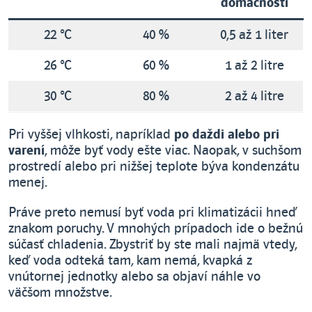
domácnosti
22 °C
40 %
0,5 až 1 liter
26 °C
60 %
1 až 2 litre
30 °C
80 %
2 až 4 litre
Pri vyššej vlhkosti, napríklad
po daždi alebo pri
varení
, môže byť vody ešte viac. Naopak, v suchšom
prostredí alebo pri nižšej teplote býva kondenzátu
menej.
Práve preto nemusí byť voda pri klimatizácii hneď
znakom poruchy. V mnohých prípadoch ide o bežnú
súčasť chladenia. Zbystriť by ste mali najmä vtedy,
keď voda odteká tam, kam nemá, kvapká z
vnútornej jednotky alebo sa objaví náhle vo
väčšom množstve.