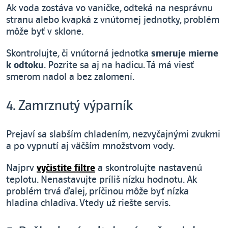
Ak voda zostáva vo vaničke, odteká na nesprávnu
stranu alebo kvapká z vnútornej jednotky, problém
môže byť v sklone.
Skontrolujte, či vnútorná jednotka
smeruje mierne
k odtoku
. Pozrite sa aj na hadicu. Tá má viesť
smerom nadol a bez zalomení.
4. Zamrznutý výparník
Prejaví sa slabším chladením, nezvyčajnými zvukmi
a po vypnutí aj väčším množstvom vody.
Najprv
vyčistite filtre
a skontrolujte nastavenú
teplotu. Nenastavujte príliš nízku hodnotu. Ak
problém trvá ďalej, príčinou môže byť nízka
hladina chladiva. Vtedy už riešte servis.