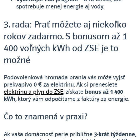
spotrebuje menej energie aj vody.
3. rada: Prať môžete aj niekoľko
rokov zadarmo. S bonusom až 1
400 voľných kWh od ZSE je to
možné
Podovolenková hromada prania vás môže vyjsť
prekvapivo 0 € za elektrinu. Ak si prenesiete
elektrinu a plyn do ZSE
, získate
bonus až 1 400
kWh
, ktorý vám odpočítame z faktúry za energie.
Čo to znamená v praxi?
Ak vaša domácnosť perie približne
3-krát týždenne
,