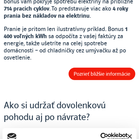
bonus vám pokryje spotrebu elektriny na približne
714 pracích cyklov
. To predstavuje viac ako
4 roky
prania bez nákladov na elektrinu
.
Pranie je pritom len ilustratívny príklad. Bonus
1
400 voľných kWh
sa odpočíta z vašej faktúry za
energie, takže ušetríte na celej spotrebe
domácnosti – od chladničky cez umývačku až po
osvetlenie.
Pozrieť bližšie informácie
Ako si udržať dovolenkovú
pohodu aj po návrate?
Návrat domov nemusí znamenať okamžitý skok do