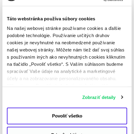
stresu. Skúste si vedome udržať časť dovolenkovej
pohody:
Táto webstránka používa súbory cookies
nastavte si miernejšie tempo v prvých dňoch,
Na našej webovej stránke používame cookies a ďalšie
doprajte si drobné radosti: dobrá káva,
večerná prechádzka,
podobné technológie. Používanie určitých druhov
odkladajte menej dôležité veci na neskôr.
cookies je nevyhnutné na neobmedzené používanie
našej webovej stránky. Môžete nám tiež dať svoj súhlas
A keď už budete skladať vypratú bielizeň, pustite si
s používaním iných ako nevyhnutných cookies kliknutím
k tomu podcast
Zelené nápady – epizódu o šetrení
na tlačidlo „Povoliť všetko“. S Vaším súhlasom budeme
energií
.
Dozviete sa v nej ďalšie spôsoby, ako mať
spracúvať Vaše údaje na analytické a marketingové
doma nižšie účty za energie bez veľkej námahy.
účely a na zobrazovanie personalizovaného obsahu.
Kliknutím na „Povoliť všetko“ nám tiež dáte súhlas na
spracúvanie osobných údajov mimo Európskej únie -
Zobraziť detaily
najmä v USA a v iných tretích krajinách. Ďalšie
informácie nájdete v osobitných nastaveniach
a v
Informácii o spracúvaní údajov
. Svoj súhlas
Povoliť všetko
môžete kedykoľvek odvolať.