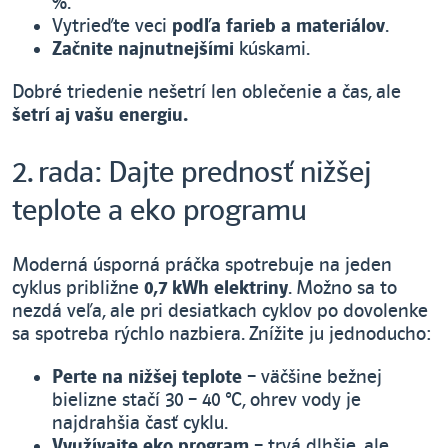
%.
Vytrieďte veci
podľa farieb a materiálov
.
Začnite najnutnejšími
kúskami.
Dobré triedenie nešetrí len oblečenie a čas, ale
šetrí aj vašu energiu.
2. rada: Dajte prednosť nižšej
teplote a eko programu
Moderná úsporná práčka spotrebuje na jeden
cyklus približne
0,7 kWh elektriny
. Možno sa to
nezdá veľa, ale pri desiatkach cyklov po dovolenke
sa spotreba rýchlo nazbiera. Znížite ju jednoducho:
Perte na nižšej teplote
– väčšine bežnej
bielizne stačí 30 – 40 °C, ohrev vody je
najdrahšia časť cyklu.
Využívajte eko program
– trvá dlhšie, ale