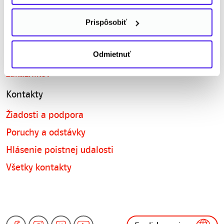
Kariéra
Prispôsobiť
Dodávatelia tovarov, služieb a prác
Oznamovanie nekalých praktík
Odmietnuť
Informácie o spracúvaní osobných údajov
zákazníkov
Kontakty
Žiadosti a podpora
Poruchy a odstávky
Hlásenie poistnej udalosti
Všetky kontakty