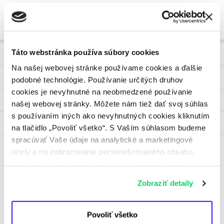
Táto webstránka používa súbory cookies
Produkty
Na našej webovej stránke používame cookies a ďalšie
Faktúry a platby
podobné technológie. Používanie určitých druhov
cookies je nevyhnutné na neobmedzené používanie
Žiadosti
našej webovej stránky. Môžete nám tiež dať svoj súhlas
s používaním iných ako nevyhnutných cookies kliknutím
Blog
na tlačidlo „Povoliť všetko“. S Vaším súhlasom budeme
spracúvať Vaše údaje na analytické a marketingové
účely a na zobrazovanie personalizovaného obsahu.
ZSE
Kliknutím na „Povoliť všetko“ nám tiež dáte súhlas na
spracúvanie osobných údajov mimo Európskej únie -
O spoločnosti
Zobraziť detaily
najmä v USA a v iných tretích krajinách. Ďalšie
Investori
informácie nájdete v osobitných nastaveniach
a v
Informácii o spracúvaní údajov
. Svoj súhlas
Povoliť všetko
Udržateľnosť
môžete kedykoľvek odvolať.