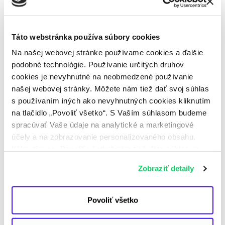
Naš odborník na elektromobilitu
Táto webstránka používa súbory cookies
Na našej webovej stránke používame cookies a ďalšie
podobné technológie. Používanie určitých druhov
Jakub Maňák
cookies je nevyhnutné na neobmedzené používanie
našej webovej stránky. Môžete nám tiež dať svoj súhlas
V ZSE Drive pôsobím od roku
s používaním iných ako nevyhnutných cookies kliknutím
2019 a venujem sa najmä
na tlačidlo „Povoliť všetko“. S Vaším súhlasom budeme
zákazníckej starostlivosti,
spracúvať Vaše údaje na analytické a marketingové
riešeniam pre fleetových
účely a na zobrazovanie personalizovaného obsahu.
zákazníkov a riešeniam pre
Kliknutím na „Povoliť všetko“ nám tiež dáte súhlas na
domáce nabíjanie (najmä v
spracúvanie osobných údajov mimo Európskej únie -
rodinných domoch). Som rád,
Zobraziť detaily
najmä v USA a v iných tretích krajinách. Ďalšie
že naše riešenia v týchto
oblastiach prispievajú k rastu
informácie nájdete v osobitných nastaveniach
atraktivity elektromobility na
a v
Informácii o spracúvaní údajov
. Svoj súhlas
Povoliť všetko
Slovensku.
môžete kedykoľvek odvolať.