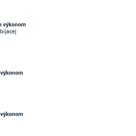
ým výkonom
bíjacej
m výkonom
m výkonom