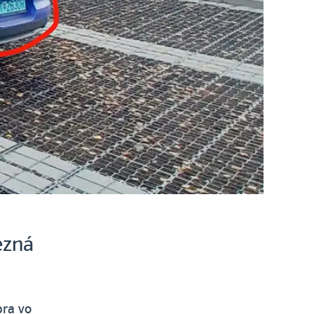
ezná
bra vo