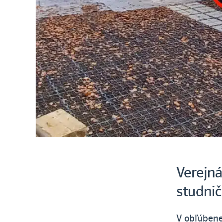
Verejná
studni
V obľúbene