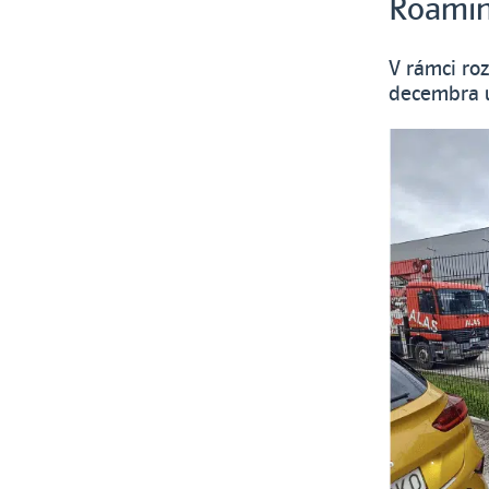
Roaming
V rámci ro
decembra uv