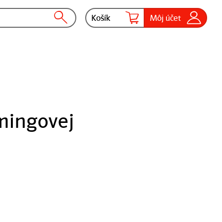
Košík
Môj účet
amingovej