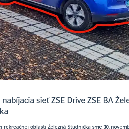
 nabíjacia sieť ZSE Drive ZSE BA Žel
čka
j rekreačnej oblasti Železná Studnička sme 30. novem