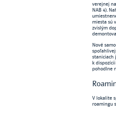
verejnej na
NAB 4). Na
umiestnené
miesta sú 
zvislým do
demontova
Nové samos
spoľahlivej
staniciach
k dispozíci
pohodlne na
Roamin
V lokalite
roamingu s