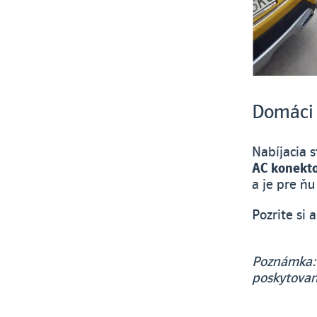
Domáci
Nabíjacia 
AC konekt
a je pre ňu
Pozrite si 
Poznámka: 
poskytovan