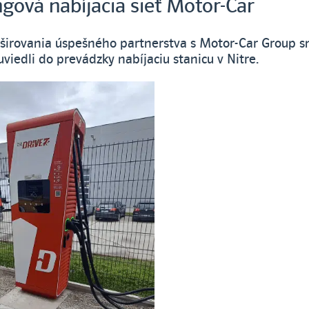
ová nabíjacia sieť Motor-Car
zširovania úspešného partnerstva s Motor-Car Group s
iedli do prevádzky nabíjaciu stanicu v Nitre.