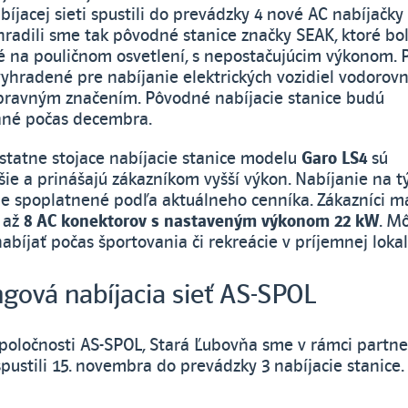
bíjacej sieti spustili do prevádzky 4 nové AC nabíjačky
hradili sme tak pôvodné stanice značky SEAK, ktoré bol
 na pouličnom osvetlení, s nepostačujúcim výkonom. 
vyhradené pre nabíjanie elektrických vozidiel vodorov
pravným značením. Pôvodné nabíjacie stanice budú
né počas decembra.
tatne stojace nabíjacie stanice modelu
Garo LS4
sú
šie a prinášajú zákazníkom vyšší výkon. Nabíjanie na t
 je spoplatnené podľa aktuálneho cenníka. Zákazníci m
i až
8 AC konektorov s nastaveným výkonom 22 kW
. M
bíjať počas športovania či rekreácie v príjemnej lokal
gová nabíjacia sieť AS-SPOL
 spoločnosti AS-SPOL, Stará Ľubovňa sme v rámci partn
pustili 15. novembra do prevádzky 3 nabíjacie stanice.