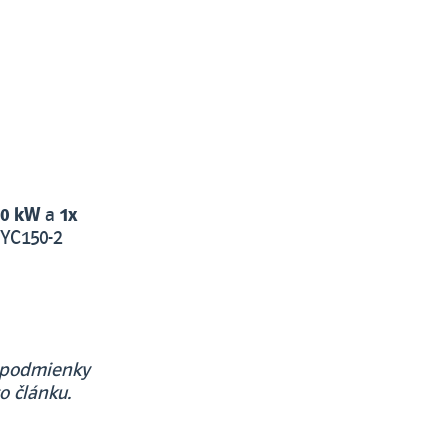
20 kW
a
1x
HYC150-2
a podmienky
o článku.