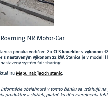
 Roaming NR Motor-Car
stanica ponúka vodičom
2 x CCS konektor s výkonom 1
or s nastaveným výkonom 22 kW
. Stanica je v modeli 
 nastavený systém fair-sharing.
aktuálnu
Mapu nabíjacích staníc
.
Informácie obsiahnuté v tomto článku sa vzťahujú n
ia produktov a služieb, platné ku dňu zverejnenia toht