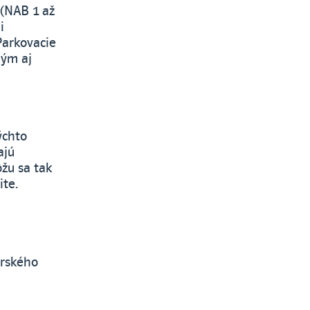
 (NAB 1 až
i
Parkovacie
ným aj
ýchto
ajú
ôžu sa tak
ite.
erského