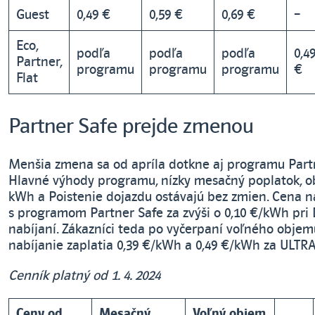
Guest
0,49 €
0,59 €
0,69 €
–
Eco,
podľa
podľa
podľa
0,4
Partner,
programu
programu
programu
€
Flat
Partner Safe prejde zmenou
Menšia zmena sa od apríla dotkne aj programu Partn
Hlavné výhody programu, nízky mesačný poplatok, 
kWh a Poistenie dojazdu ostávajú bez zmien. Cena n
s programom Partner Safe za zvýši o 0,10 €/kWh pri
nabíjaní. Zákazníci teda po vyčerpaní voľného obje
nabíjanie zaplatia 0,39 €/kWh a 0,49 €/kWh za ULTRA
Cenník platný od 1. 4. 2024
Ceny od
Mesačný
Voľný objem