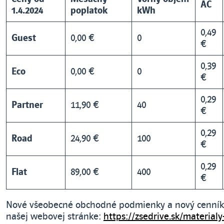
AC
1.4.2024
poplatok
kWh
0,49
Guest
0,00 €
0
€
0,39
Eco
0,00 €
0
€
0,29
Partner
11,90 €
40
€
0,29
Road
24,90 €
100
€
0,29
Flat
89,00 €
400
€
Nové všeobecné obchodné podmienky a nový cenník 
našej webovej stránke:
https://zsedrive.sk/materialy