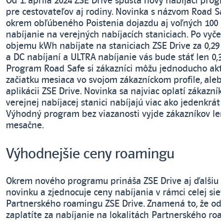
Od 1. apríla 2024 ZSE Drive spúšťa nový nabíjací pro
pre cestovateľov aj rodiny. Novinka s názvom Road S
okrem obľúbeného Poistenia dojazdu aj voľných 100
nabíjanie na verejných nabíjacích staniciach. Po vyč
objemu kWh nabíjate na staniciach ZSE Drive za 0,2
a DC nabíjaní a ULTRA nabíjanie vás bude stáť len 0
Program Road Safe si zákazníci môžu jednoducho ak
začiatku mesiaca vo svojom zákazníckom profile, ale
aplikácii ZSE Drive. Novinka sa najviac oplatí zákazní
verejnej nabíjacej stanici nabíjajú viac ako jedenkrát
Výhodný program bez viazanosti vyjde zákazníkov le
mesačne.
Výhodnejšie ceny roamingu
Okrem nového programu prináša ZSE Drive aj ďalšiu 
novinku a zjednocuje ceny nabíjania v rámci celej sie
Partnerského roamingu ZSE Drive. Znamená to, že od
zaplatíte za nabíjanie na lokalitách Partnerského r