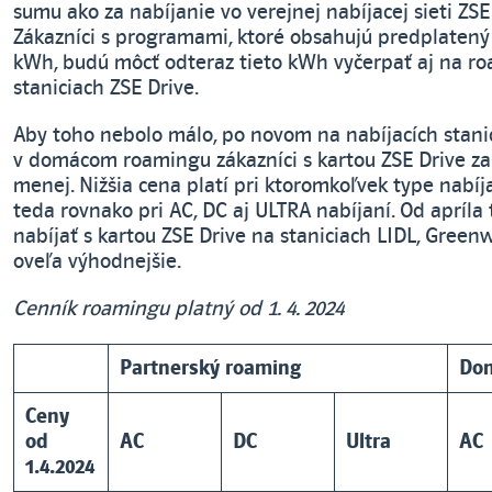
sumu ako za nabíjanie vo verejnej nabíjacej sieti ZSE
Zákazníci s programami, ktoré obsahujú predplaten
kWh, budú môcť odteraz tieto kWh vyčerpať aj na r
staniciach ZSE Drive.
Aby toho nebolo málo, po novom na nabíjacích stani
v domácom roamingu zákazníci s kartou ZSE Drive zap
menej. Nižšia cena platí pri ktoromkoľvek type nabíja
teda rovnako pri AC, DC aj ULTRA nabíjaní. Od apríla
nabíjať s kartou ZSE Drive na staniciach LIDL, Greenw
oveľa výhodnejšie.
Cenník roamingu platný od 1. 4. 2024
Partnerský roaming
Dom
Ceny
od
AC
DC
Ultra
AC
1.4.2024