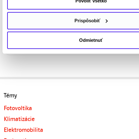
Povoliť všetko
testujeme
Prispôsobiť
ELEKTROMOBILITA PRE FIRMY
Zoznámte sa s riešeniami pre firmy o
Odmietnuť
Drive
Témy
Fotovoltika
Klimatizácie
Elektromobilita