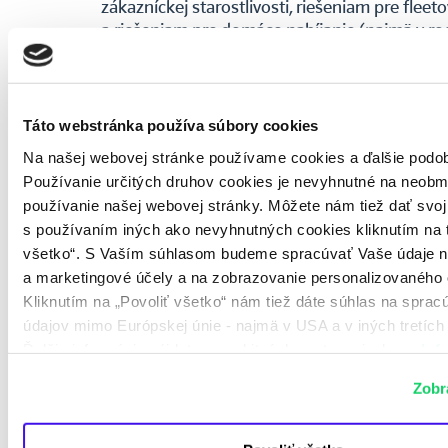
zákazníckej starostlivosti, riešeniam pre flee
a riešeniam pre domáce nabíjanie (najmä v r
domoch). Som rád, že naše riešenia v týchto o
prispievajú k rastu atraktivity elektromobility
Táto webstránka používa súbory cookies
Na našej webovej stránke používame cookies a ďalšie podob
Používanie určitých druhov cookies je nevyhnutné na neob
Ďalšie články autora:
používanie našej webovej stránky. Môžete nám tiež dať svoj
s používaním iných ako nevyhnutných cookies kliknutím na tl
všetko“. S Vaším súhlasom budeme spracúvať Vaše údaje n
ELEKTROMOBILITA
a marketingové účely a na zobrazovanie personalizovaného
Prvý diaľničný nabíjací hub ZSE Drive 
Kliknutím na „Povoliť všetko“ nám tiež dáte súhlas na spra
otvorený. Čo prináša vodičom?
údajov mimo Európskej únie - najmä v USA a v iných tretích 
Ďalšie informácie nájdete v osobitných nastaveniach a v
Inf
o spracúvaní údajov
. Svoj súhlas môžete kedykoľvek odvol
ELEKTROMOBILITA PRE FIRMY
Zobra
Čo ak by vaše auto pomáhalo stabiliz
energetickú sieť? V ZSE už túto techno