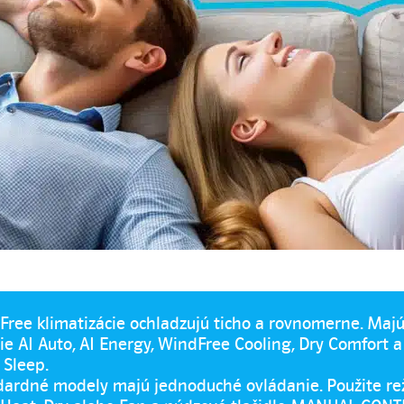
ree klimatizácie ochladzujú ticho a rovnomerne. Maj
ie AI Auto, AI Energy, WindFree Cooling, Dry Comfort a
 Sleep.
dardné modely majú jednoduché ovládanie. Použite re