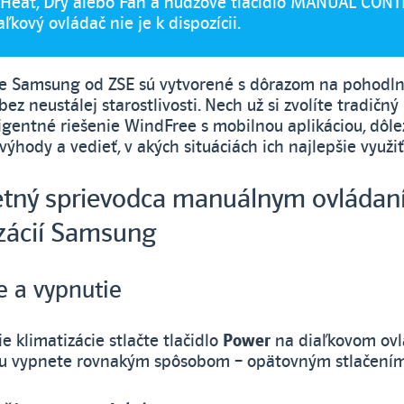
 Heat, Dry alebo Fan a núdzové tlačidlo MANUAL CONT
aľkový ovládač nie je k dispozícii.
ie Samsung od ZSE sú vytvorené s dôrazom na pohodl
ez neustálej starostlivosti. Nech už si zvolíte tradičn
igentné riešenie WindFree s mobilnou aplikáciou, dôlež
výhody a vedieť, v akých situáciách ich najlepšie využiť
tný sprievodca manuálnym ovládan
izácií Samsung
e a vypnutie
e klimatizácie stlačte tlačidlo
Power
na diaľkovom ovl
iu vypnete rovnakým spôsobom – opätovným stlačením 