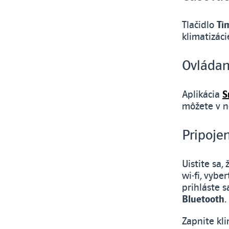
Tlačidlo
Ti
klimatizáci
Ovládan
Aplikácia
S
môžete v ne
Pripojen
Uistite sa,
wi‑fi, vybe
prihláste 
Bluetooth
.
Zapnite kl