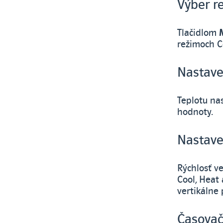
Výber r
Tlačidlom
režimoch Co
Nastave
Teplotu na
hodnoty.
Nastaven
Rýchlosť v
Cool, Heat
vertikálne 
Časova