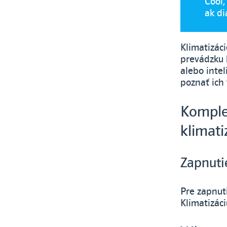
Cool,
ak di
Klimatizác
prevádzku b
alebo intel
poznať ich 
Komple
klimat
Zapnuti
Pre zapnuti
Klimatizác