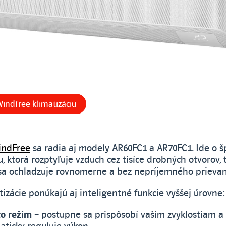
indfree klimatizáciu
ndFree
sa radia aj modely AR60FC1 a AR70FC1. Ide o š
, ktorá rozptyľuje vzduch cez tisíce drobných otvorov, 
sa ochladzuje rovnomerne a bez nepríjemného prievan
tizácie ponúkajú aj inteligentné funkcie vyššej úrovne:
to režim
– postupne sa prispôsobí vašim zvyklostiam a