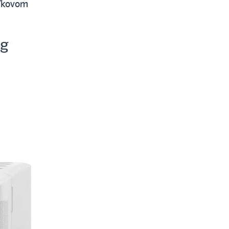
aľkovom
ng