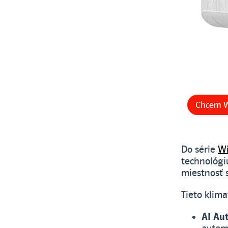
Chcem W
Do série
Wi
technológiu
miestnosť 
Tieto klima
AI Au