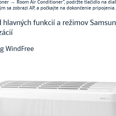
ioner → Room Air Conditioner“, podržte tlačidlo na di
ým sa zobrazí AP, a počkajte na dokončenie pripojenia.
d hlavných funkcií a režimov Samsu
zácií
g WindFree