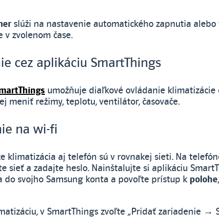
mer
slúži na nastavenie automatického zapnutia alebo
e v zvolenom čase.
ie cez aplikáciu SmartThings
martThings
umožňuje diaľkové ovládanie klimatizácie c
j meniť režimy, teplotu, ventilátor, časovače.
ie na wi-fi
 že klimatizácia aj telefón sú v rovnakej sieti. Na telefó
rte sieť a zadajte heslo. Nainštalujte si aplikáciu Smart
sa do svojho Samsung konta a povoľte prístup k
polohe
imatizáciu, v SmartThings zvoľte „Pridať zariadenie 