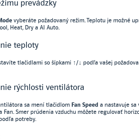
ežimu prevádzky
Mode
vyberáte požadovaný režim. Teplotu je možné up
ol, Heat, Dry a AI Auto.
nie teploty
stavíte tlačidlami so šípkami
↑/↓
podľa vašej požadova
ie rýchlosti ventilátora
entilátora sa mení tlačidlom
Fan Speed
a nastavuje sa 
 a Fan. Smer prúdenia vzduchu môžete regulovať horizo
podľa potreby.
č