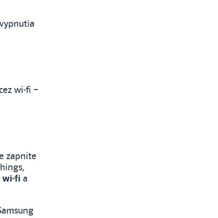
 vypnutia
ez wi-fi –
ne zapnite
Things,
,
wi‑fi
a
→ Samsung