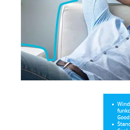
WindF
funkc
Good
Štan