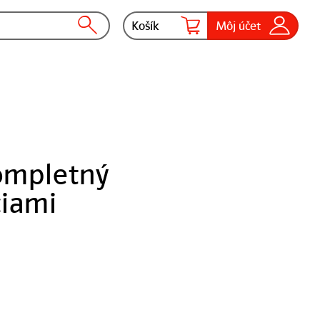
Košík
Môj účet
ompletný
ciami