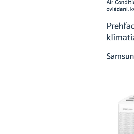
Air Condit
ovládaní, k
Prehľa
klimati
Samsun