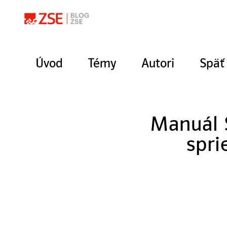
Úvod
Témy
Autori
Späť
Manuál 
spri