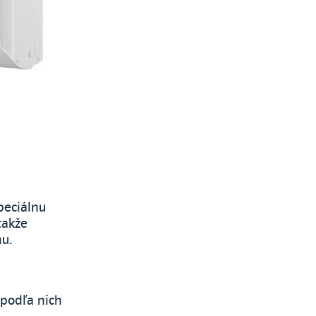
peciálnu
takže
u.
 podľa nich