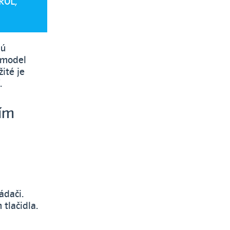
ROL,
nú
ý model
ité je
.
ím
ádači.
tlačidla.