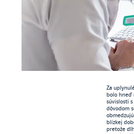
Za uplynul
bolo hneď 
súvislosti 
dôvodom sú
obmedzujúc
blízkej dob
pretože dlh