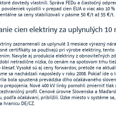
, ktoré dovtedy vlastnili. Správa FEDu a čiastočný odpre
 povoleniek vyústili v prepad cien EUA o viac ako 10 %
ntálne sa ceny stabilizovali v pásme 50 €/t až 55 €/t.
nie cien elektriny za uplynulých 10 
ektriny zaznamenali za uplynulé 3 mesiace výrazný nára
sné certifikáty sa používajú pri výrobe elektriny, tent
ením. Navyše aj produkcia elektriny z obnoviteľných zd
dobí netradične nízka, čo cenám na spotovom trhu tie
klesať. Vysoké sú aj ceny forwardov, pretože na aktuá
me sa nachádzali naposledy v roku 2008. Pokiaľ ide o l
ríla bola spustená prevádzka dlho očakávaného sloven
 prepojenia. Nové 400 kV linky pomohli zmierniť tlak 
cezhraničný profil. Cenové úrovne Slovenska a Maďars
 podľa očakávaní, priblížili. Úzke miesto v systéme sa,
a hranicu DE/CZ.