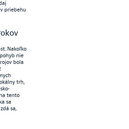
daj
 v priebehu
rokov
st. Nakoľko
o pohyb nie
rojov bola
ž
lnych
okálny trh,
sko-
na tento
ka sa
 zdá sa,