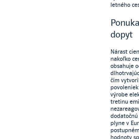
letného ce
Ponuka 
dopyt
Nárast cien
nakoľko ce
obsahuje o
dlhotrvajúc
čím vytvor
povoleniek 
výrobe ele
tretinu em
nezareagov
dodatočnú 
plyne v Eur
postupnému
hodnoty sp