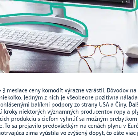
é 3 mesiace ceny komodít výrazne vzrástli. Dôvodov na 
niekoľko. Jedným z nich je všeobecne pozitívna nálada
s ohlásenými balíkmi podpory zo strany USA a Číny. Ďa
 kroky niektorých významných producentov ropy a pl
ich produkciu s cieľom vyhnúť sa možným prebytkom 
e. To sa prejavilo predovšetkým na cenách plynu v Eur
otrvajúca zima vyústila vo zvýšený dopyt, čo ešte viac