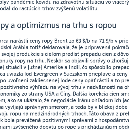
Vplyv pandémie kovidu na zdravotnú situáciu vo viacer
odal do rastúcich trhov zvýšenú volatilitu.
py a optimizmus na trhu s ropou
rca narástli ceny ropy Brent zo 63 $/b na 71 $/b v pri
dská Arábia totiž deklarovala, že je pripravená pokrač
svojej produkcie s cieľom predísť prepadu cien z dôv
nuky ropy na trhu. Neskôr sa objavili správy o zhoršuj
 situácii v Južnej Amerike a Indii, čo spôsobilo prepad
ca uviazla loď Evergreen v Suezskom prieplave a ceny
j po uvoľnení zakliesnenej lode ceny opäť rástli a to p
 pozitívneho výhľadu na vývoj trhu v nadväznosti na o
onomiky zo strany USA a Číny. Ďalšia korekcia cien s
om, ako sa ukázalo, že negociácie Iránu ohľadom ich j
a vyvíjajú správnym smerom, a teda by v blízkej dobe
voju ropu na medzinárodných trhoch. Táto obava z pre
ak bola prevážená pozitívnymi správami z hospodárstv
niami zvýšeného dopytu po rope s prichádzajúcim ob