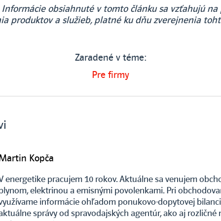
Informácie obsiahnuté v tomto článku sa vzťahujú n
ia produktov a služieb, platné ku dňu zverejnenia toht
Zaradené v téme:
Pre firmy
vi
Martin Kopča
V energetike pracujem 10 rokov. Aktuálne sa venujem obch
plynom, elektrinou a emisnými povolenkami. Pri obchodova
využívame informácie ohľadom ponukovo-dopytovej bilanci
aktuálne správy od spravodajských agentúr, ako aj rozličné 