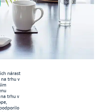
ich nárast
 na trhu v
lším
ynu
na trhu v
ópe,
 podporilo