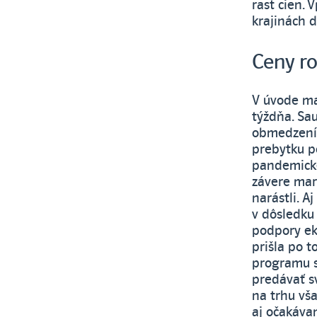
rast cien. 
krajinách d
Ceny ro
V úvode ma
týždňa. Sau
obmedzení 
prebytku po
pandemickej
závere mar
narástli. A
v dôsledku
podpory ek
prišla po t
programu s
predávať s
na trhu vš
aj očakáva