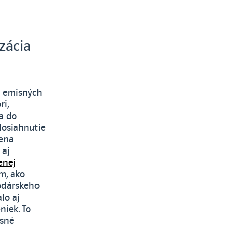
zácia
y emisných
ri,
ia do
dosiahnutie
cena
 aj
enej
m, ako
podárskeho
lo aj
iek. To
isné