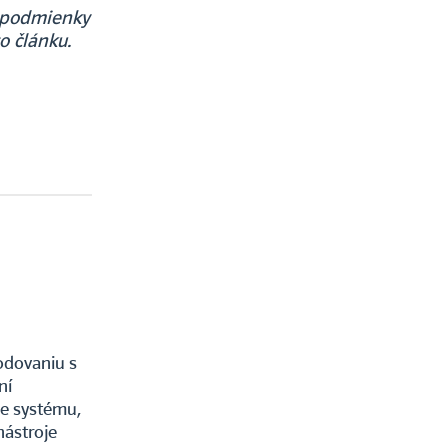
a podmienky
o článku.
odovaniu s
ní
e systému,
nástroje