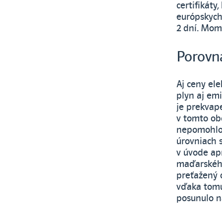
certifikáty
európskych
2 dní. Mome
Porovna
Aj ceny el
plyn aj emi
je prekvap
v tomto ob
nepomohlo 
úrovniach s
v úvode ap
maďarského
preťažený 
vďaka tomu,
posunulo n