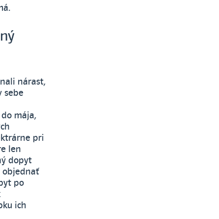
má.
ený
nali nárast,
v sebe
 do mája,
ých
ktrárne pri
re len
ný dopyt
a objednať
pyt po
k
bku ich