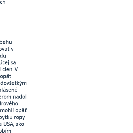
ých
ebehu
ovať v
odu
úcej sa
 cien. V
 opäť
redovšetkým
hlásené
merom nadol
adrového
 mohli opäť
bytku ropy
a USA, ako
dobím