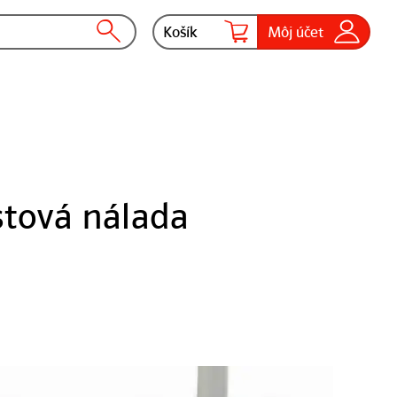
Košík
Môj účet
stová nálada