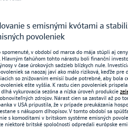
vanie s emisnými kvótami a stabili
misných povoleniek
o spomenuté, v období od marca do mája stúpli aj cen
. Hlavným ťahúňom tohto nárastu boli finanční investo
ýnosy v čase úrokových sadzieb blízkych nule. Investíc
ovoleniek sa naozaj javí ako málo riziková, keďže pre 
siacich so znižovaním emisií bude potrebné, aby bola 
voleniek ešte vyššia. K rastu cien povoleniek prispela
 dlhá vykurovacia sezóna a nízka úroveň produkcie
zel
obnoviteľných zdrojov. Nárast cien sa zastavil až po to
banka v USA pripustila, že v prípade preukázania hos
restane s nákupom dlhopisov. V tomto období sa spúšťa
ie s komoditami v britskom systéme emisných povolen
že niektoré britské spoločnosti odpredali európske em