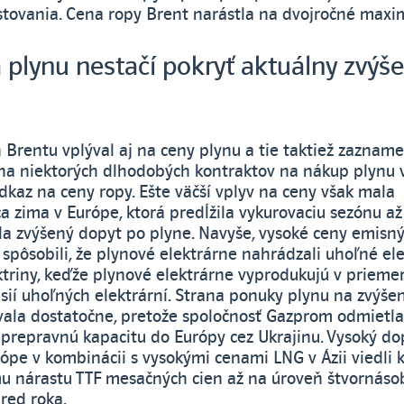
stovania. Cena ropy Brent narástla na dvojročné maxi
plynu nestačí pokryť aktuálny zvýš
 Brentu vplýval aj na ceny plynu a tie taktiež zazname
na niektorých dlhodobých kontraktov na nákup plynu 
dkaz na ceny ropy. Ešte väčší vplyv na ceny však mala
a zima v Európe, ktorá predĺžila vykurovaciu sezónu až
ila zvýšený dopyt po plyne. Navyše, vysoké ceny emisn
spôsobili, že plynové elektrárne nahrádzali uhoľné ele
ktriny, keďže plynové elektrárne vyprodukujú v prieme
isií uhoľných elektrární. Strana ponuky plynu na zvýše
ala dostatočne, pretože spoločnosť Gazprom odmietl
prepravnú kapacitu do Európy cez Ukrajinu. Vysoký do
ópe v kombinácii s vysokými cenami LNG v Ázii viedli 
 nárastu TTF mesačných cien až na úroveň štvornáso
red roka.