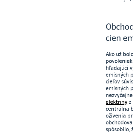
Obchodo
cien e
Ako už bol
povoleniek
hľadajúci v
emisných p
cieľov súvi
emisných po
nezvyčajne
elektriny
z 
centrálna 
oživenia p
obchodovan
spôsobilo, 