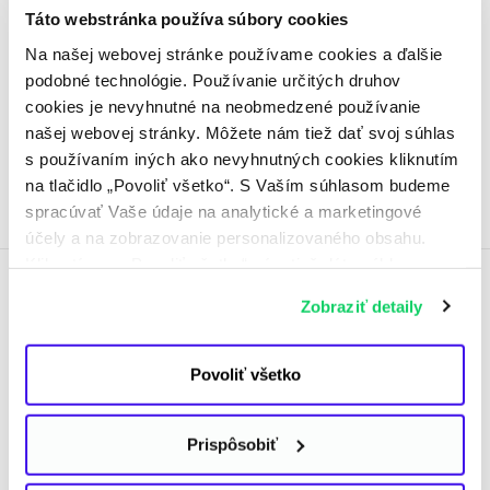
Poznámka: Informácie obsiahnuté v tomto článku
Táto webstránka používa súbory cookies
sa vzťahujú na podmienky poskytovania produktov
Na našej webovej stránke používame cookies a ďalšie
a služieb, platné ku dňu zverejnenia tohto článku.
podobné technológie. Používanie určitých druhov
cookies je nevyhnutné na neobmedzené používanie
našej webovej stránky. Môžete nám tiež dať svoj súhlas
s používaním iných ako nevyhnutných cookies kliknutím
Zaradené v téme:
na tlačidlo „Povoliť všetko“. S Vaším súhlasom budeme
Pre firmy
spracúvať Vaše údaje na analytické a marketingové
účely a na zobrazovanie personalizovaného obsahu.
Kliknutím na „Povoliť všetko“ nám tiež dáte súhlas na
spracúvanie osobných údajov mimo Európskej únie -
O autorovi
Zobraziť detaily
najmä v USA a v iných tretích krajinách. Ďalšie
informácie nájdete v osobitných nastaveniach
a v
Informácii o spracúvaní údajov
. Svoj súhlas
Povoliť všetko
Martin Kopča
môžete kedykoľvek odvolať.
V energetike pracujem 10 rokov. Aktuálne sa
Prispôsobiť
venujem obchodovaniu s plynom, elektrinou
a emisnými povolenkami. Pri obchodovaní