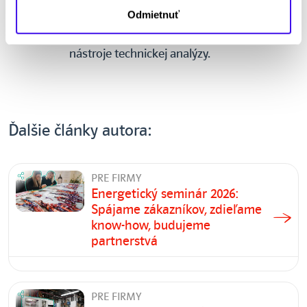
využívame informácie ohľadom ponukovo-
Odmietnuť
dopytovej bilancie systému, aktuálne správy
od spravodajských agentúr, ako aj rozličné
nástroje technickej analýzy.
Ďalšie články autora:
PRE FIRMY
Energetický seminár 2026:
Spájame zákazníkov, zdieľame
know-how, budujeme
partnerstvá
PRE FIRMY