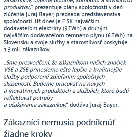
zákazníkov, objeme dodanej komodity a súvisiacich
produktov
,
“
prezentuje plány spoločnosti v deň
zlúčenia Juraj Bayer, predseda predstavenstva
spoločnosti. Už dnes je E.SK najväčším
dodávateľom elektriny (9 TWh) a druhým
najväčším dodávateľom zemného plynu (6 TWh) na
Slovensku a svoje služby a starostlivosť poskytuje
1,3 mil. zákazníkov.
„
Sme presvedčení, že zákazníkom našich značiek
VSE a ZSE prinesieme ešte lepšie a kvalitnejšie
služby podporené zdieľaním spoločných
skúseností. Budeme pracovať na nových
a inovatívnych produktoch a službách, ktoré budú
reflektovať potreby
a očakávania zákazníkov,
“
dodáva Juraj Bayer.
Zákazníci nemusia podniknúť
žiadne kroky