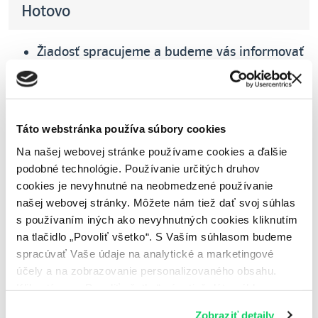
Hotovo
Žiadosť spracujeme a budeme vás informovať
e-mailom.
Do niekoľkých dní zašleme
vyúčtovaciu
faktúru k ukončeniu pôvodnej
zmluvy.
V prípade preplatku predložte
Táto webstránka používa súbory cookies
Osvedčenie o dedičskom konaní. Ak dedičské
konanie ešte neskončilo, odporúčame vám
Na našej webovej stránke používame cookies a ďalšie
oznámiť príslušnému notárovi
podobné technológie. Používanie určitých druhov
prejednávajúcemu dedičské konanie
cookies je nevyhnutné na neobmedzené používanie
existenciu preplatku po zosnulom a po
našej webovej stránky. Môžete nám tiež dať svoj súhlas
ukončení dedičského konania nám predložte
s používaním iných ako nevyhnutných cookies kliknutím
Osvedčenie o dedičskom konaní. V prípade, ak
na tlačidlo „Povoliť všetko“. S Vaším súhlasom budeme
je viac dedičov a preplatok nebol zahrnutý do
spracúvať Vaše údaje na analytické a marketingové
dedičského konania, predložte súhlasy
účely a na zobrazovanie personalizovaného obsahu.
ostatných dedičov s vyplatením preplatku
Kliknutím na „Povoliť všetko“ nám tiež dáte súhlas na
vám.
spracúvanie osobných údajov mimo Európskej únie -
Do niekoľkých dní vám
Zobraziť detaily