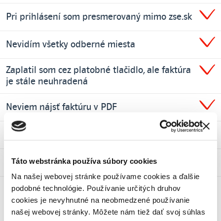
Pri prihlásení som presmerovaný mimo zse.sk
Nevidím všetky odberné miesta
Zaplatil som cez platobné tlačidlo, ale faktúra
je stále neuhradená
Neviem nájsť faktúru v PDF
Výška preddavkov je uvedená ako „Neznáma“
Táto webstránka používa súbory cookies
Nevidím všetky moje žiadosti
Na našej webovej stránke používame cookies a ďalšie
podobné technológie. Používanie určitých druhov
Nevidím žiadnu zmenu – som podnikateľ
cookies je nevyhnutné na neobmedzené používanie
našej webovej stránky. Môžete nám tiež dať svoj súhlas