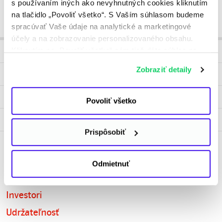
s používaním iných ako nevyhnutných cookies kliknutím
na tlačidlo „Povoliť všetko“. S Vaším súhlasom budeme
spracúvať Vaše údaje na analytické a marketingové
účely a na zobrazovanie personalizovaného obsahu.
Produkty
Kliknutím na „Povoliť všetko“ nám tiež dáte súhlas na
spracúvanie osobných údajov mimo Európskej únie -
Zobraziť detaily
Faktúry a platby
najmä v USA a v iných tretích krajinách. Ďalšie
informácie nájdete v osobitných nastaveniach
Žiadosti
a v
Informácii o spracúvaní údajov
. Svoj súhlas
Povoliť všetko
môžete kedykoľvek odvolať.
Blog
Prispôsobiť
ZSE
Odmietnuť
O spoločnosti
Investori
Udržateľnosť