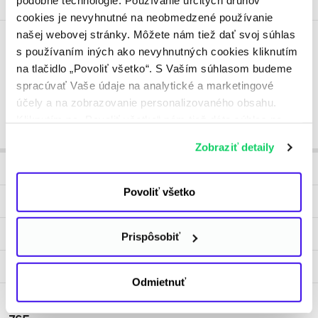
podobné technológie. Používanie určitých druhov
zdieľania elektriny?
cookies je nevyhnutné na neobmedzené používanie
našej webovej stránky. Môžete nám tiež dať svoj súhlas
Môžem si zmeniť metódu zdieľania elektriny
s používaním iných ako nevyhnutných cookies kliknutím
po tom, čo som si už nejakú vybral?
na tlačidlo „Povoliť všetko“. S Vaším súhlasom budeme
spracúvať Vaše údaje na analytické a marketingové
účely a na zobrazovanie personalizovaného obsahu.
Kliknutím na „Povoliť všetko“ nám tiež dáte súhlas na
spracúvanie osobných údajov mimo Európskej únie -
Zobraziť detaily
najmä v USA a v iných tretích krajinách. Ďalšie
Produkty
informácie nájdete v osobitných nastaveniach
a v
Informácii o spracúvaní údajov
. Svoj súhlas
Povoliť všetko
Faktúry a platby
môžete kedykoľvek odvolať.
Žiadosti
Prispôsobiť
Blog
Odmietnuť