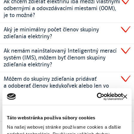
Ak chcem zdieľať elektrinu iba medzi vlastnými
odbernými a odovzdávacími miestami (OOM),
je to možné?
Aký je minimálny počet členov skupiny
zdieľania elektriny?
Ak nemám nainštalovaný Inteligentný merací
systém (IMS), môžem byť členom skupiny
zdieľania elektriny?
Môžem do skupiny zdieľania pridávať
a odoberať členov kedykoľvek alebo len vo
vymedzenom čase?
Môže podnikateľ zdieľať elektrinu domácnosti
a naopak?
Táto webstránka používa súbory cookies
Na našej webovej stránke používame cookies a ďalšie
Môže byť OOM členom viacerých skupín