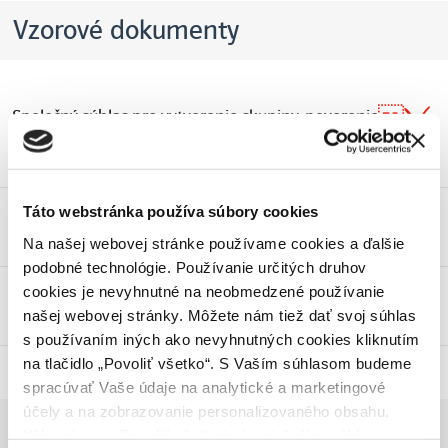
Vzorové dokumenty
Spoločný súhlas pre vytvorenie skupiny, poverenie
konať za skupinu a zaradenie OOM do skupiny
zdieľania – vzor vyplnenia
Táto webstránka používa súbory cookies
Plnomocenstvo na zastúpenie – vzor vyplnenia
podnikateľ
Na našej webovej stránke používame cookies a ďalšie
podobné technológie. Používanie určitých druhov
cookies je nevyhnutné na neobmedzené používanie
Čestné vyhlásenie výrobcu do 11 kW – vzor
našej webovej stránky. Môžete nám tiež dať svoj súhlas
vyplnenia podnikateľ
s používaním iných ako nevyhnutných cookies kliknutím
na tlačidlo „Povoliť všetko“. S Vaším súhlasom budeme
spracúvať Vaše údaje na analytické a marketingové
účely a na zobrazovanie personalizovaného obsahu.
Informácie o ochrane osobných
Kliknutím na „Povoliť všetko“ nám tiež dáte súhlas na